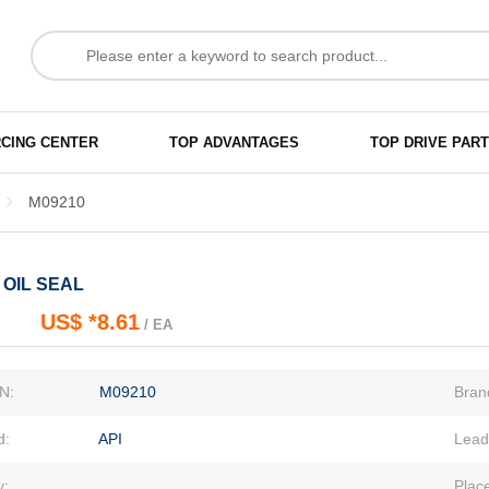
CING CENTER
TOP ADVANTAGES
TOP DRIVE PAR
M09210
 OIL SEAL
US$ *8.61
EA
N:
M09210
Bran
d:
API
Lead
y:
Place