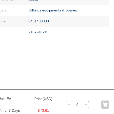
cation:
Oilfields equipments & Spares
ode:
8431499900
210x240x15
nit: EA
Price(USD)
Time: 7 Days
$ *3.61