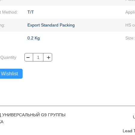
 Method:
T/T
Appli
ng:
Export Standard Packing
HS c
0.2 Kg
Size:
Quantity
 Wishlist
 УНИВЕРСАЛЬНЫЙ G9 ГРУППЫ
U
КА
Lead 