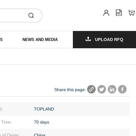
UPLOAD RFQ
TS
NEWS AND MEDIA
DOWNLOAD
Share this page:
d:
TOPLAND
 Time:
70 days
 of Origin:
China